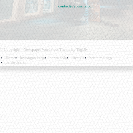
Contact us:
contact@yoursite.com
© Copyright - Newspaper WordPress Theme by TagDiv
Home
lowongan kerja
berita bola
lifestyle
berita motogp
berita daerah