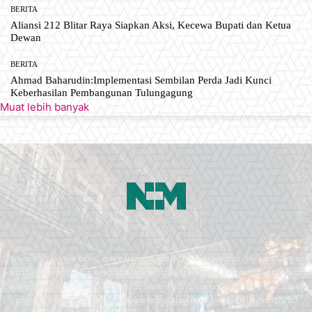
BERITA
Aliansi 212 Blitar Raya Siapkan Aksi, Kecewa Bupati dan Ketua
Dewan
BERITA
Ahmad Baharudin:Implementasi Sembilan Perda Jadi Kunci
Keberhasilan Pembangunan Tulungagung
Muat lebih banyak
Newspaper is your news, entertainment, music fashion website. We provide you
with the latest breaking news and videos straight from the entertainment industry.
Fashion fades, only style remains the same. Fashion never stops. There are always
projects, opportunities. Clothes mean nothing until someone lives in them.