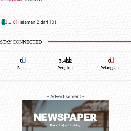
1
2
3
...
101
Halaman 2 dari 101
STAY CONNECTED
0
3,432
0
Fans
Pengikut
Pelanggan
- Advertisement -