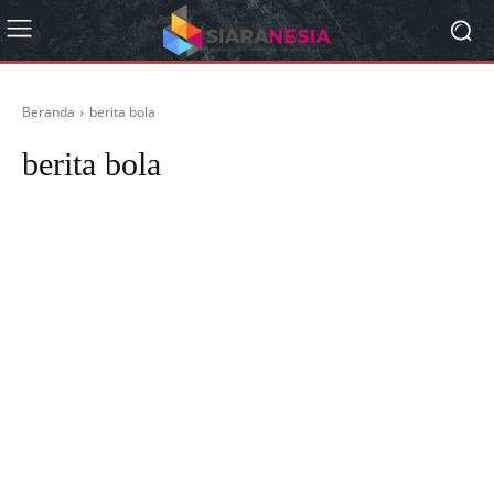
Beranda
berita bola
berita bola
berita bola indonesia
berita bola liga champion
berita liga inggris
berita