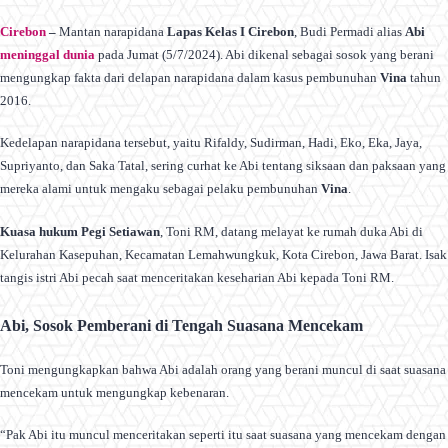
Cirebon
–
Mantan narapidana
Lapas Kelas I Cirebon
, Budi Permadi alias
Abi
meninggal dunia
pada Jumat (5/7/2024). Abi dikenal sebagai sosok yang berani
mengungkap fakta dari delapan narapidana dalam kasus pembunuhan
Vina
tahun
2016.
Kedelapan narapidana tersebut, yaitu Rifaldy, Sudirman, Hadi, Eko, Eka, Jaya,
Supriyanto, dan Saka Tatal, sering curhat ke Abi tentang siksaan dan paksaan yang
mereka alami untuk mengaku sebagai pelaku pembunuhan
Vina
.
Kuasa hukum Pegi Setiawan
, Toni RM, datang melayat ke rumah duka Abi di
Kelurahan Kasepuhan, Kecamatan Lemahwungkuk, Kota Cirebon, Jawa Barat. Isak
tangis istri Abi pecah saat menceritakan keseharian Abi kepada Toni RM.
Abi, Sosok Pemberani di Tengah Suasana Mencekam
Toni mengungkapkan bahwa Abi adalah orang yang berani muncul di saat suasana
mencekam untuk mengungkap kebenaran.
“Pak Abi itu muncul menceritakan seperti itu saat suasana yang mencekam dengan