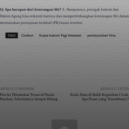
Q: Apa harapan dari keterangan Abi?
A: Harapannya, penegak hukum dan
Hakim Agung bisa terketuk hatinya dan mempertimbangkan keterangan Abi dalam
memutuskan peninjauan kembali (PK) kasus tersebut.
TAGS
Cirebon
Kuasa hukum Pegi Setiawan
pembunuhan Vina
Facebook
X
Pinterest
WhatsApp
ARTIKULLI PARAPRAK
ARTIKULLI TJETËR
Pria Ini Ditemukan Tewas di Pantai
Kode Alam di Balik Kejatuhan Cicak,
Paseban, Sebelumnya Sempat Hilang
Apa Pesan yang Tersembunyi?