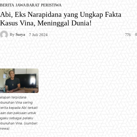
BERITA
JAWA BARAT
PERISTIWA
Abi, Eks Narapidana yang Ungkap Fakta
Kasus Vina, Meninggal Dunia!
By
Surya
0
7 Juli 2024
776
Facebook
X
Pinterest
WhatsApp
elapan terpidana
bunuhan Vina sering
cerita kepada Abi terkait
saan dan paksaan untuk
gaku sebagai pelaku
bunuhan Vina. (sumber:
imewa)