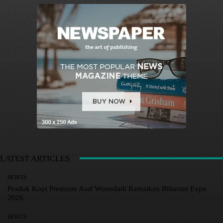
LATEST ARTICLES
BERITA
Produk Kopi Premium Asal Wonodadi Ramaikan Blitarian Expo
2026
BERITA