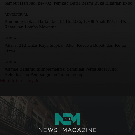
Sambut Hari Jadi ke-702, Pemkab Blitar Resmi Buka Blitarian Expo
ADVERTORIAL
Kampung Coklat Harlah ke -12 Th 2026, 1.700 Anak PAUD-TK
Ramaikan Lomba Mewarna
BERITA
Aliansi 212 Blitar Raya Siapkan Aksi, Kecewa Bupati dan Ketua
Dewan
BERITA
Ahmad Baharudin:Implementasi Sembilan Perda Jadi Kunci
Keberhasilan Pembangunan Tulungagung
Muat lebih banyak