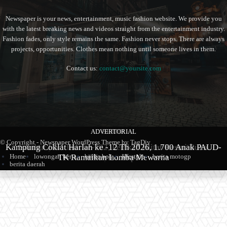
Newspaper is your news, entertainment, music fashion website. We provide you
with the latest breaking news and videos straight from the entertainment industry.
Fashion fades, only style remains the same. Fashion never stops. There are always
projects, opportunities. Clothes mean nothing until someone lives in them.
Contact us:
contact@yoursite.com
ADVERTORIAL
BERITA
BERITA
© Copyright - Newspaper WordPress Theme by TagDiv
Kampung Coklat Harlah ke -12 Th 2026, 1.700 Anak PAUD-
Produk Kopi Premium Asal Wonodadi Ramaikan Blitarian
Sambut Hari Jadi ke-702, Pemkab Blitar Resmi Buka
Home
lowongan kerja
berita bola
lifestyle
berita motogp
TK Ramaikan Lomba Mewarna
Blitarian Expo
Expo 2026
berita daerah