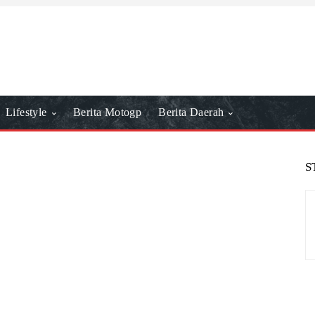
Lifestyle
Berita Motogp
Berita Daerah
S