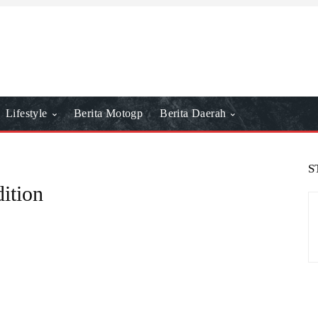
Lifestyle
Berita Motogp
Berita Daerah
S
dition