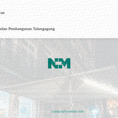
wan
asilan Pembangunan Tulungagung
ment, music fashion website. We provide you with the latest breaking news and vide
e remains the same. Fashion never stops. There are always projects, opportunities.
lives in them.
Contact us:
contact@yoursite.com