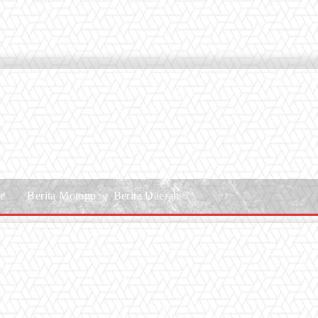
le
Berita Motogp
Berita Daerah