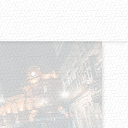
os straight from the entertainment
 Clothes mean nothing until someone