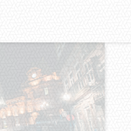
os straight from the entertainment
 Clothes mean nothing until someone