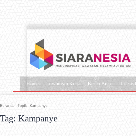
Home
Lowongan Kerja
Berita Bola
Lifesty
Beranda
Topik
Kampanye
Tag:
Kampanye