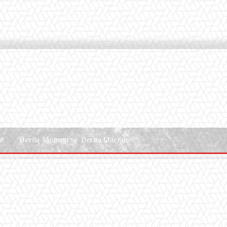
le
Berita Motogp
Berita Daerah