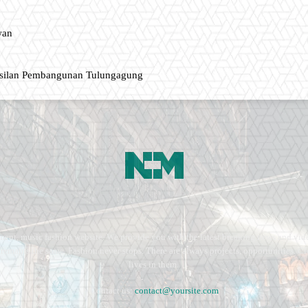
wan
asilan Pembangunan Tulungagung
ment, music fashion website. We provide you with the latest breaking news and vide
e remains the same. Fashion never stops. There are always projects, opportunities.
lives in them.
Contact us:
contact@yoursite.com