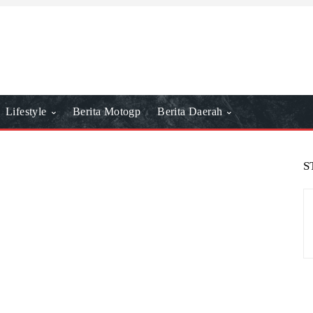
Lifestyle
Berita Motogp
Berita Daerah
S