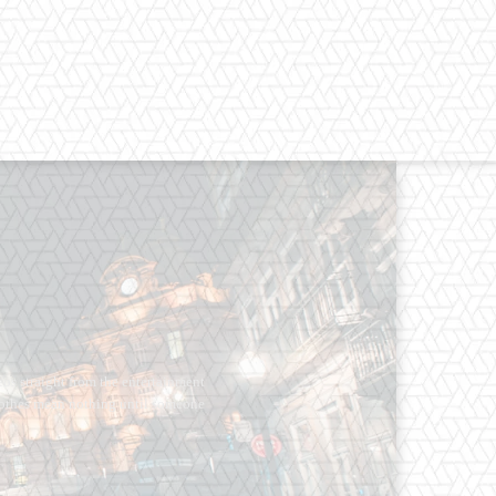
os straight from the entertainment
 Clothes mean nothing until someone