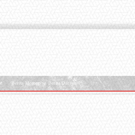
le
Berita Motogp
Berita Daerah