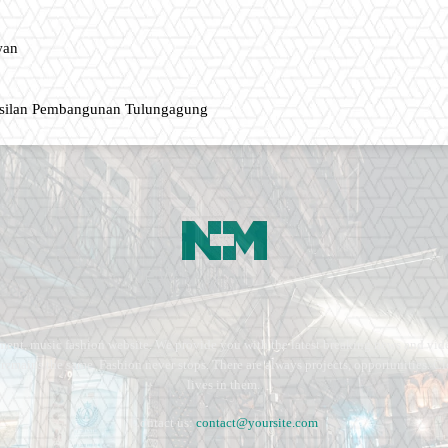
wan
asilan Pembangunan Tulungagung
ment, music fashion website. We provide you with the latest breaking news and vide
e remains the same. Fashion never stops. There are always projects, opportunities.
lives in them.
Contact us:
contact@yoursite.com